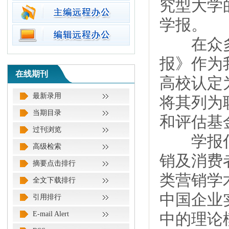
究型大学
学报。
在众多海
报》作为
在线期刊
高校认定
最新录用
将其列为
当期目录
和评估基
过刊浏览
学报倡导
高级检索
销及消费
摘要点击排行
类营销学
全文下载排行
中国企业
引用排行
E-mail Alert
中的理论