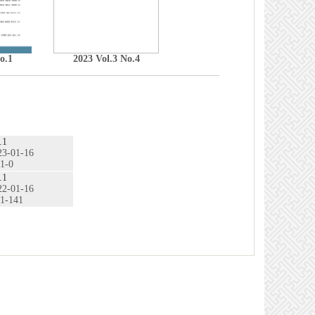
o.1
2023 Vol.3 No.4
.1
23-01-16
.1-0
.1
22-01-16
.1-141