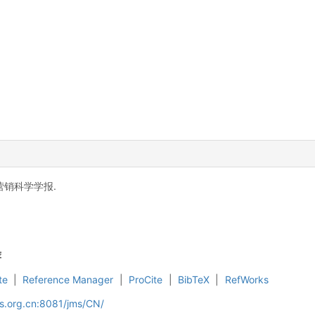
 营销科学学报.
荐
te
|
Reference Manager
|
ProCite
|
BibTeX
|
RefWorks
s.org.cn:8081/jms/CN/