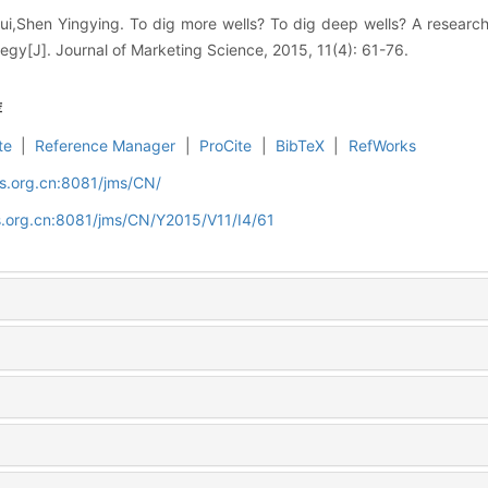
,Shen Yingying. To dig more wells? To dig deep wells? A research
egy[J]. Journal of Marketing Science, 2015, 11(4): 61-76.
荐
te
|
Reference Manager
|
ProCite
|
BibTeX
|
RefWorks
s.org.cn:8081/jms/CN/
s.org.cn:8081/jms/CN/Y2015/V11/I4/61