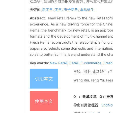
还选取一些国内外优秀的零售案例，并与盒马鲜生进
关键词:
新零售,
零售,
电子商务,
盒马鲜生
Abstract:
New retail refers to the new retail f
experience. As a new driving force for the Chine
Hema, the benchmark for new retail, is an appropria
formats and the development of multi-channel and
Fresh Hema reconstructs the relationship among co
paper also selects some domestic and internationa
so as to better summarize and understand the chara
Key words:
New Retail, Retail, E-commerce, Fres
王锐 , 冯羽. 盒马鲜生：“中国
引用本文
Wang Rui, Feng Yu. Fres
0
/
收藏文章
0
/
推
使用本文
导出引用管理器
EndNo