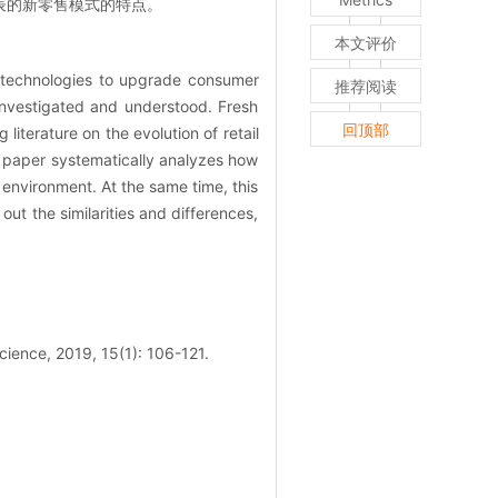
表的新零售模式的特点。
本文评价
w technologies to upgrade consumer
推荐阅读
 investigated and understood. Fresh
回顶部
literature on the evolution of retail
s paper systematically analyzes how
environment. At the same time, this
ut the similarities and differences,
cience, 2019, 15(1): 106-121.