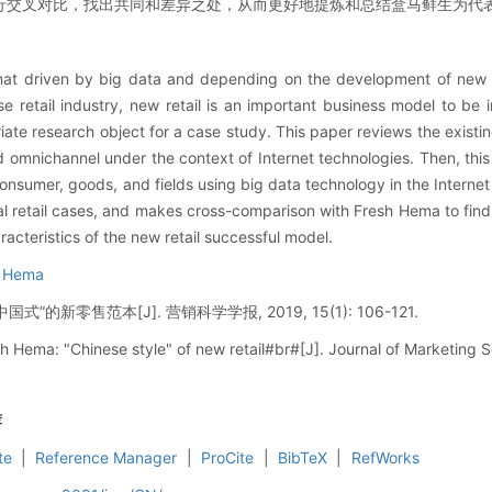
行交叉对比，找出共同和差异之处，从而更好地提炼和总结盒马鲜生为代
ormat driven by big data and depending on the development of ne
se retail industry, new retail is an important business model to be
te research object for a case study. This paper reviews the existing 
 omnichannel under the context of Internet technologies. Then, thi
nsumer, goods, and fields using big data technology in the Internet 
l retail cases, and makes cross-comparison with Fresh Hema to find o
cteristics of the new retail successful model.
h Hema
式”的新零售范本[J]. 营销科学学报, 2019, 15(1): 106-121.
h Hema: "Chinese style" of new retail#br#[J]. Journal of Marketing S
荐
te
|
Reference Manager
|
ProCite
|
BibTeX
|
RefWorks